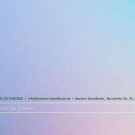
49 176 54402832 /
info@marions-bastelbude.de
/ Marions Bastelbude, Berzdorfer Str. 26,
e für Sie
Feiern