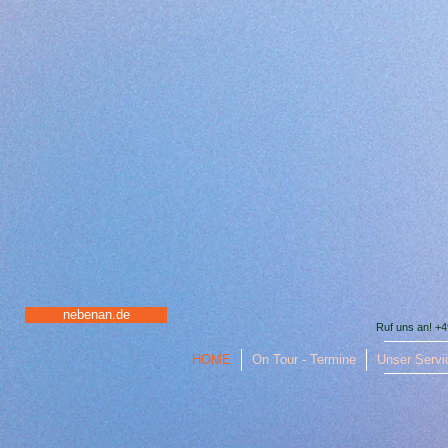
nebenan.de
Ruf uns an! +
HOME
On Tour - Termine
Unser Servic